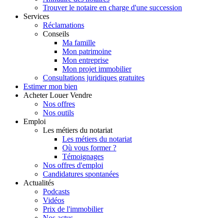
Trouver le notaire en charge d'une succession
Services
Réclamations
Conseils
Ma famille
Mon patrimoine
Mon entreprise
Mon projet immobilier
Consultations juridiques gratuites
Estimer
mon bien
Acheter
Louer
Vendre
Nos offres
Nos outils
Emploi
Les métiers du notariat
Les métiers du notariat
Où vous former ?
Témoignages
Nos offres d'emploi
Candidatures spontanées
Actualités
Podcasts
Vidéos
Prix de l'immobilier
Nos actus