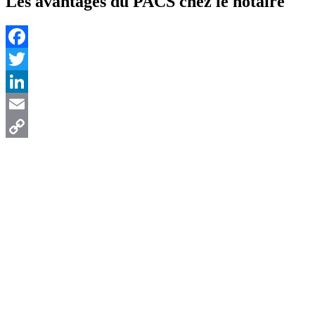
Les avantages du PACS chez le notaire
Facebook
Twitter
LinkedIn
Email
Copy
Link