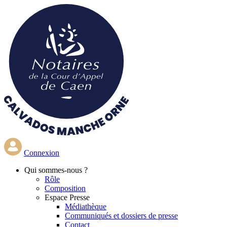
Aller
au
contenu
principal
Connexion
Qui
sommes-nous ?
Rôle
Composition
Espace Presse
Médiathèque
Communiqués et dossiers de presse
Contact