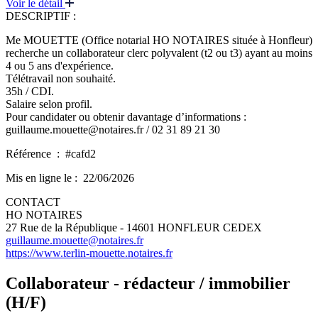
Voir le détail
DESCRIPTIF :
Me MOUETTE (Office notarial HO NOTAIRES située à Honfleur)
recherche un collaborateur clerc polyvalent (t2 ou t3) ayant au moins
4 ou 5 ans d'expérience.
Télétravail non souhaité.
35h / CDI.
Salaire selon profil.
Pour candidater ou obtenir davantage d’informations :
guillaume.mouette@notaires.fr / 02 31 89 21 30
Référence :
#cafd2
Mis en ligne le :
22/06/2026
CONTACT
HO NOTAIRES
27 Rue de la République - 14601 HONFLEUR CEDEX
guillaume.mouette@notaires.fr
https://www.terlin-mouette.notaires.fr
Collaborateur - rédacteur / immobilier
(H/F)