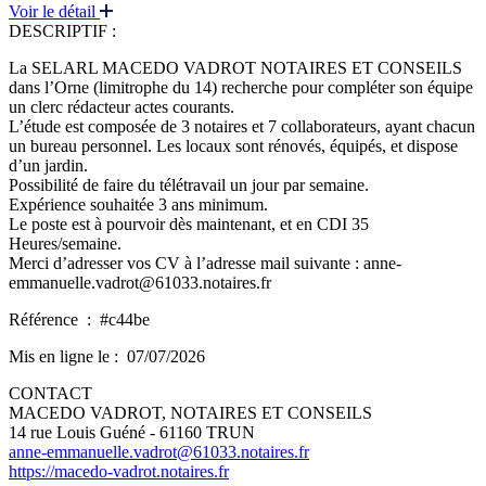
Voir le détail
DESCRIPTIF :
La SELARL MACEDO VADROT NOTAIRES ET CONSEILS
dans l’Orne (limitrophe du 14) recherche pour compléter son équipe
un clerc rédacteur actes courants.
L’étude est composée de 3 notaires et 7 collaborateurs, ayant chacun
un bureau personnel. Les locaux sont rénovés, équipés, et dispose
d’un jardin.
Possibilité de faire du télétravail un jour par semaine.
Expérience souhaitée 3 ans minimum.
Le poste est à pourvoir dès maintenant, et en CDI 35
Heures/semaine.
Merci d’adresser vos CV à l’adresse mail suivante : anne-
emmanuelle.vadrot@61033.notaires.fr
Référence :
#c44be
Mis en ligne le :
07/07/2026
CONTACT
MACEDO VADROT, NOTAIRES ET CONSEILS
14 rue Louis Guéné - 61160 TRUN
anne-emmanuelle.vadrot@61033.notaires.fr
https://macedo-vadrot.notaires.fr