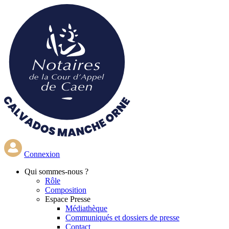
Aller
au
contenu
principal
Connexion
Qui
sommes-nous ?
Rôle
Composition
Espace Presse
Médiathèque
Communiqués et dossiers de presse
Contact