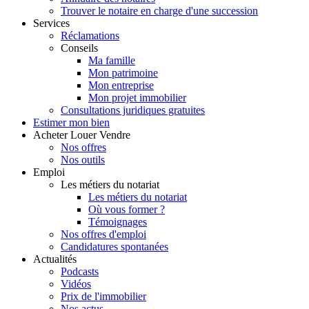
Trouver le notaire en charge d'une succession
Services
Réclamations
Conseils
Ma famille
Mon patrimoine
Mon entreprise
Mon projet immobilier
Consultations juridiques gratuites
Estimer
mon bien
Acheter
Louer
Vendre
Nos offres
Nos outils
Emploi
Les métiers du notariat
Les métiers du notariat
Où vous former ?
Témoignages
Nos offres d'emploi
Candidatures spontanées
Actualités
Podcasts
Vidéos
Prix de l'immobilier
Nos actus