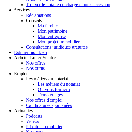
Trouver le notaire en charge d'une succession
Services
Réclamations
Conseils
Ma famille
Mon patrimoine
Mon entreprise
Mon projet immobilier
Consultations juridiques gratuites
Estimer
mon bien
Acheter
Louer
Vendre
Nos offres
Nos outils
Emploi
Les métiers du notariat
Les métiers du notariat
Où vous former ?
Témoignages
Nos offres d'emploi
Candidatures spontanées
Actualités
Podcasts
Vidéos
Prix de l'immobilier
Nos actus