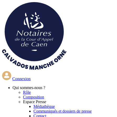
Aller
au
contenu
principal
Connexion
Qui
sommes-nous ?
Rôle
Composition
Espace Presse
Médiathèque
Communiqués et dossiers de presse
Contact