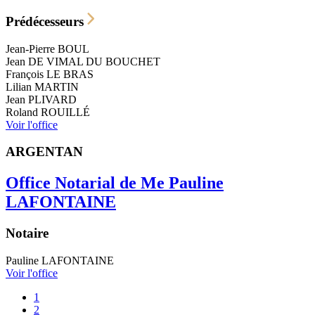
Prédécesseurs
Jean-Pierre
BOUL
Jean
DE VIMAL DU BOUCHET
François
LE BRAS
Lilian
MARTIN
Jean
PLIVARD
Roland
ROUILLÉ
Voir l'office
ARGENTAN
Office Notarial de Me Pauline
LAFONTAINE
Notaire
Pauline
LAFONTAINE
Voir l'office
Page
1
courante
Page
2
Pagination