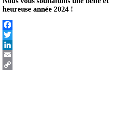
Nous vous souhaitons une belle et
heureuse année 2024 !
Facebook
Twitter
LinkedIn
Email
Copy
Link