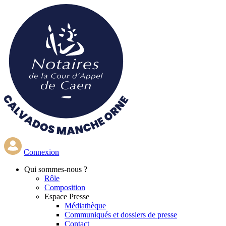
Aller
au
contenu
principal
Connexion
Qui
sommes-nous ?
Rôle
Composition
Espace Presse
Médiathèque
Communiqués et dossiers de presse
Contact