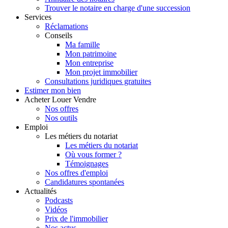
Trouver le notaire en charge d'une succession
Services
Réclamations
Conseils
Ma famille
Mon patrimoine
Mon entreprise
Mon projet immobilier
Consultations juridiques gratuites
Estimer
mon bien
Acheter
Louer
Vendre
Nos offres
Nos outils
Emploi
Les métiers du notariat
Les métiers du notariat
Où vous former ?
Témoignages
Nos offres d'emploi
Candidatures spontanées
Actualités
Podcasts
Vidéos
Prix de l'immobilier
Nos actus