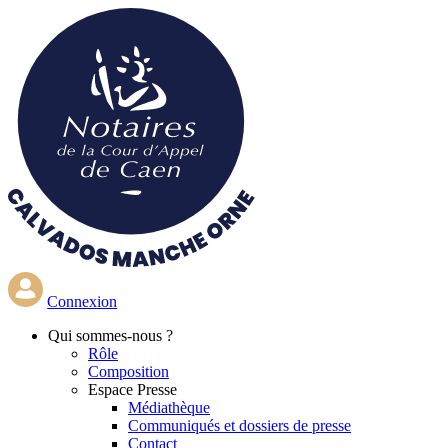
Aller
au
contenu
principal
Connexion
Qui
sommes-nous ?
Rôle
Composition
Espace Presse
Médiathèque
Communiqués et dossiers de presse
Contact