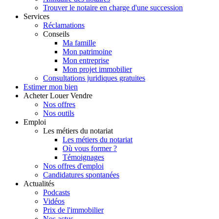
Trouver le notaire en charge d'une succession
Services
Réclamations
Conseils
Ma famille
Mon patrimoine
Mon entreprise
Mon projet immobilier
Consultations juridiques gratuites
Estimer
mon bien
Acheter
Louer
Vendre
Nos offres
Nos outils
Emploi
Les métiers du notariat
Les métiers du notariat
Où vous former ?
Témoignages
Nos offres d'emploi
Candidatures spontanées
Actualités
Podcasts
Vidéos
Prix de l'immobilier
Nos actus