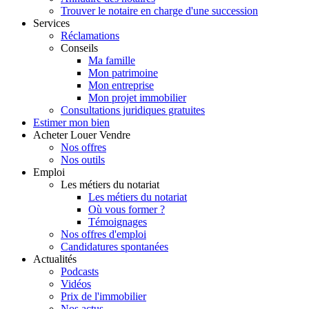
Trouver le notaire en charge d'une succession
Services
Réclamations
Conseils
Ma famille
Mon patrimoine
Mon entreprise
Mon projet immobilier
Consultations juridiques gratuites
Estimer
mon bien
Acheter
Louer
Vendre
Nos offres
Nos outils
Emploi
Les métiers du notariat
Les métiers du notariat
Où vous former ?
Témoignages
Nos offres d'emploi
Candidatures spontanées
Actualités
Podcasts
Vidéos
Prix de l'immobilier
Nos actus