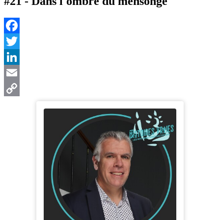
#21 - Dans l'ombre du mensonge
Facebook
Twitter
LinkedIn
Email
Copy
Link