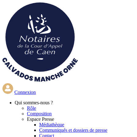
Aller
au
contenu
principal
Connexion
Qui
sommes-nous ?
Rôle
Composition
Espace Presse
Médiathèque
Communiqués et dossiers de presse
Contact