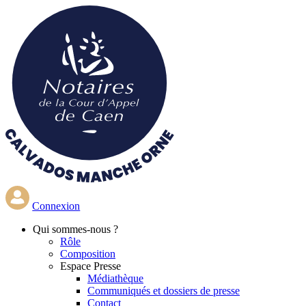
Aller
au
contenu
principal
Connexion
Qui
sommes-nous ?
Rôle
Composition
Espace Presse
Médiathèque
Communiqués et dossiers de presse
Contact