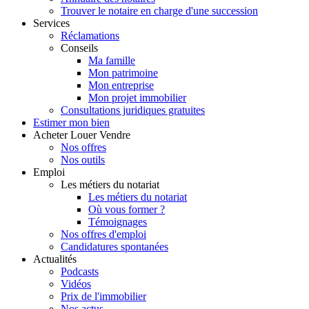
Trouver le notaire en charge d'une succession
Services
Réclamations
Conseils
Ma famille
Mon patrimoine
Mon entreprise
Mon projet immobilier
Consultations juridiques gratuites
Estimer
mon bien
Acheter
Louer
Vendre
Nos offres
Nos outils
Emploi
Les métiers du notariat
Les métiers du notariat
Où vous former ?
Témoignages
Nos offres d'emploi
Candidatures spontanées
Actualités
Podcasts
Vidéos
Prix de l'immobilier
Nos actus