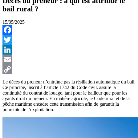
Décès du preneur : à qui est attribué le
bail rural ?
15/05/2025
Facebook
Twitter
LinkedIn
Email
Copy
Le décès du preneur n’entraîne pas la résiliation automatique du bail.
Ce principe, inscrit à l’article 1742 du Code civil, assure la
Link
continuité du contrat de louage, tant pour le bailleur que pour les
ayants droit du preneur. En matière agricole, le Code rural et de la
pêche maritime encadre cette transmission afin de garantir la
poursuite de l’exploitation.