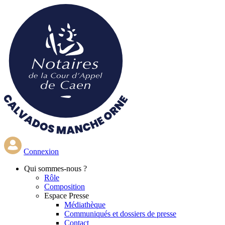
Aller
au
contenu
principal
Connexion
Qui
sommes-nous ?
Rôle
Composition
Espace Presse
Médiathèque
Communiqués et dossiers de presse
Contact