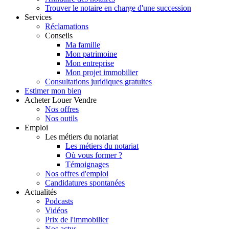
Trouver le notaire en charge d'une succession
Services
Réclamations
Conseils
Ma famille
Mon patrimoine
Mon entreprise
Mon projet immobilier
Consultations juridiques gratuites
Estimer
mon bien
Acheter
Louer
Vendre
Nos offres
Nos outils
Emploi
Les métiers du notariat
Les métiers du notariat
Où vous former ?
Témoignages
Nos offres d'emploi
Candidatures spontanées
Actualités
Podcasts
Vidéos
Prix de l'immobilier
Nos actus