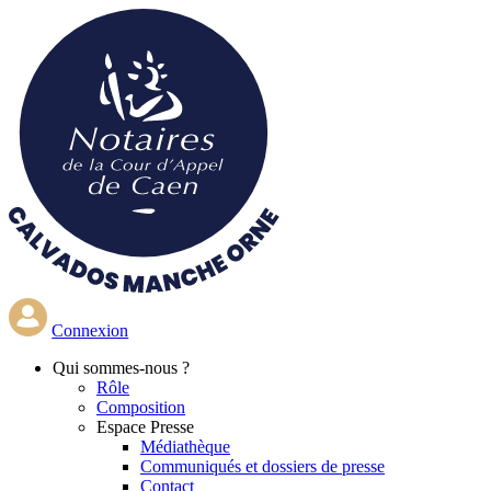
Aller
au
contenu
principal
Connexion
Qui
sommes-nous ?
Rôle
Composition
Espace Presse
Médiathèque
Communiqués et dossiers de presse
Contact