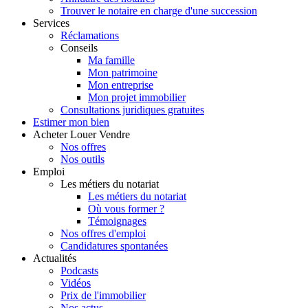
Trouver le notaire en charge d'une succession
Services
Réclamations
Conseils
Ma famille
Mon patrimoine
Mon entreprise
Mon projet immobilier
Consultations juridiques gratuites
Estimer
mon bien
Acheter
Louer
Vendre
Nos offres
Nos outils
Emploi
Les métiers du notariat
Les métiers du notariat
Où vous former ?
Témoignages
Nos offres d'emploi
Candidatures spontanées
Actualités
Podcasts
Vidéos
Prix de l'immobilier
Nos actus