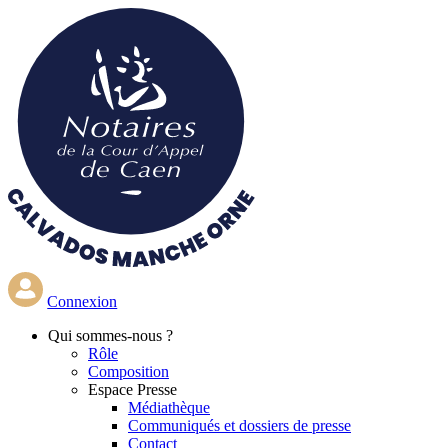
Aller
au
contenu
principal
Connexion
Qui
sommes-nous ?
Rôle
Composition
Espace Presse
Médiathèque
Communiqués et dossiers de presse
Contact