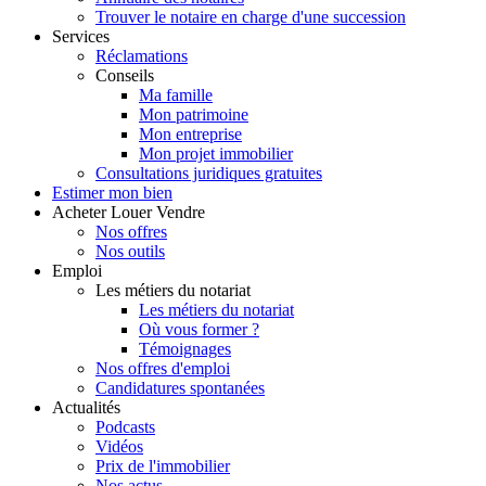
Trouver le notaire en charge d'une succession
Services
Réclamations
Conseils
Ma famille
Mon patrimoine
Mon entreprise
Mon projet immobilier
Consultations juridiques gratuites
Estimer
mon bien
Acheter
Louer
Vendre
Nos offres
Nos outils
Emploi
Les métiers du notariat
Les métiers du notariat
Où vous former ?
Témoignages
Nos offres d'emploi
Candidatures spontanées
Actualités
Podcasts
Vidéos
Prix de l'immobilier
Nos actus